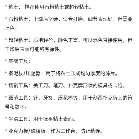
*
粘土：
推荐使用
石粉粘土
或
超轻粘土
。
*
石粉粘土
：干燥后坚硬，适合打磨，细节表现好，但需要
上色。
*
超轻粘土
：质地轻盈，颜色丰富，可以混色直接使用，但
干燥后表面可能略有弹性。
*
基础工具：
*
擀泥杖/压泥器
：用于将粘土压成均匀厚度的薄片。
*
切割工具
：美工刀、笔刀、扑克牌形状的模具或卡纸。
*
细节工具
：针、牙签、压花棒等，用于刻画扑克牌上的符
号和数字。
*
平滑工具
：用于抚平粘土表面。
*
亚克力板/玻璃板
：作为工作台，防止粘连。