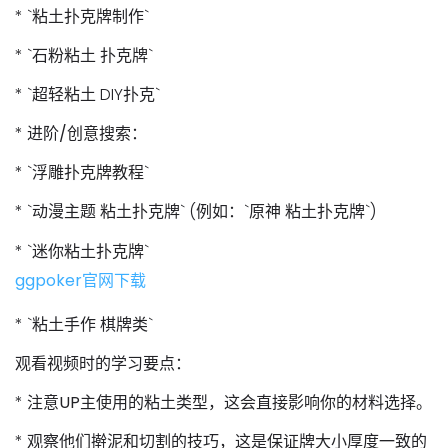
* `粘土扑克牌制作`
* `石粉粘土 扑克牌`
* `超轻粘土 DIY扑克`
*
进阶/创意搜索：
* `浮雕扑克牌教程`
* `动漫主题 粘土扑克牌` (例如：`原神 粘土扑克牌`)
* `迷你粘土扑克牌`
ggpoker官网下载
* `粘土手作 棋牌类`
观看视频时的学习要点：
*
注意UP主使用的粘土类型
，这会直接影响你的材料选择。
*
观察他们擀泥和切割的技巧
，这是保证牌大小厚度一致的