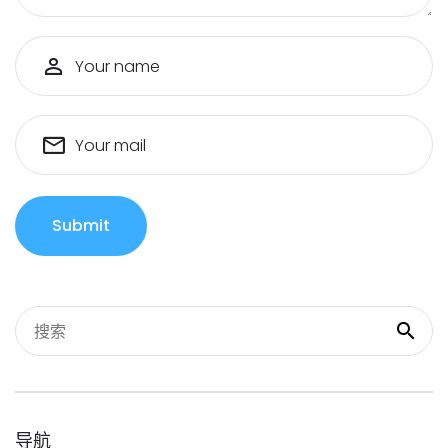
Your name
Your mail
Submit
导航