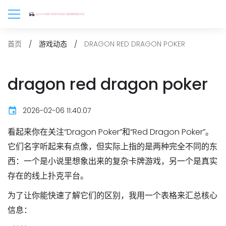
DRAGON RED DRAGON POKER
首页
游戏动态
dragon red dragon poker
2026-02-06 11:40:07
看起来你在关注“Dragon Poker”和“Red Dragon Poker”。
它们名字听起来有点像，但实际上指的是两种完全不同的东
西：一个是小说里想象出来的复杂卡牌游戏，另一个是真实
存在的线上扑克平台。
为了让你能快速了解它们的区别，我用一个表格来汇总核心
信息：