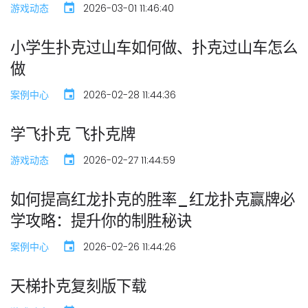
游戏动态
2026-03-01 11:46:40
小学生扑克过山车如何做、扑克过山车怎么
做
案例中心
2026-02-28 11:44:36
学飞扑克 飞扑克牌
游戏动态
2026-02-27 11:44:59
如何提高红龙扑克的胜率_红龙扑克赢牌必
学攻略：提升你的制胜秘诀
案例中心
2026-02-26 11:44:26
天梯扑克复刻版下载