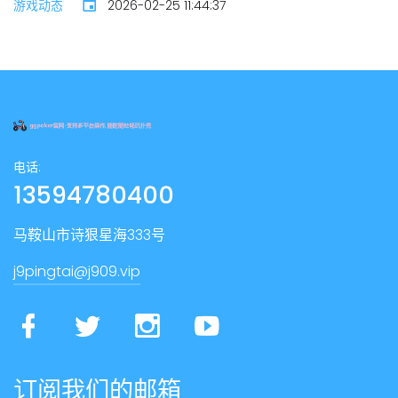
游戏动态
2026-02-25 11:44:37
电话:
13594780400
马鞍山市诗狠星海333号
j9pingtai@j909.vip
订阅我们的邮箱