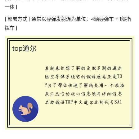
一体 |
|
部署方式
| 通常以
导弹发射连
为单位：4辆导弹车 + 1部指
挥车 |