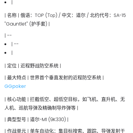
|
|
名称
| 俄语：TOP (Тор) / 中文：
道尔
/ 北约代号：SA-15
"Gauntlet" (护手套) |
| --
| --
|
|
定位
| 近程野战防空系统 |
|
最大特点
| 世界首个
垂直发射
的近程防空系统 |
GGpoker
|
核心功能
| 拦截低空、超低空目标，如飞机、直升机、无
人机、巡航导弹及精确制导炸弹等 |
|
典型型号
| 道尔-M1 (9K330) |
|
作战单元
|
单车自动化
：集目标搜索、跟踪、导弹发射于