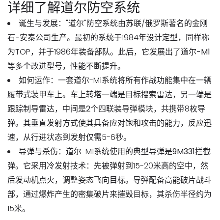
详细了解道尔防空系统
诞生与发展
："道尔"防空系统由苏联/俄罗斯著名的
金刚
石-安泰公司
生产。最初的系统于1984年设计定型，同样称
为TOP，并于1986年装备部队。此后，它发展出了
道尔-M1
等多个改进型号，性能不断提升。
如何运作
：一套道尔-M1系统将所有作战功能集中在一辆
履带式装甲车上。车上转塔一端是
目标搜索雷达
，另一端是
跟踪制导雷达
，中间是
2个四联装导弹模块
，共携带8枚导
弹。其
垂直发射
方式使其具备应对
饱和攻击
的能力，反应迅
速，从行进状态到发射仅需5-6秒。
导弹与杀伤
：道尔-M1系统使用的典型导弹是
9M331拦截
弹
。它采用
冷发射
技术：先被弹射到15-20米高的空中，然
后发动机点火，调整姿态飞向目标。导弹配备
高能破片战斗
部
，通过爆炸产生的密集破片来摧毁目标，其杀伤半径约为
15米。