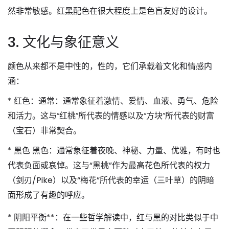
然非常敏感。红黑配色在很大程度上是
色盲友好
的设计。
3. 文化与象征意义
颜色从来都不是中性的，性的，它们承载着文化和情感内
涵：
*
红色
：通常：通常象征着
激情、爱情、血液、勇气、危险
和活力
。这与“红桃”所代表的情感以及“方块”所代表的财富
（宝石）非常契合。
*
黑色
黑色
：通常象征着
夜晚、神秘、力量、优雅，有时也
代表负面或哀悼
。这与“黑桃”作为最高花色所代表的权力
（剑刃/Pike）以及“梅花”所代表的幸运（三叶草）的阴暗
面形成了有趣的呼应。
*
阴阳平衡**：在一些哲学解读中，红与黑的对比类似于中