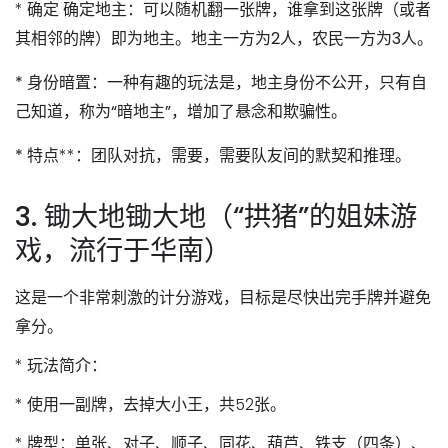
*
确定
确定地主
：可以随机翻一张牌，谁拿到这张牌（或者
其相邻的牌）即为地主。地主一方为2人，农民一方为3人。
*
身份暗置
：一种有趣的玩法是，地主身份不公开，只有自
己知道，称为“暗地主”，增加了悬念和欺骗性。
*
特点**：团队对抗，需要，需要队友间的默契和推理。
3. 锄大地锄大地（“拱猪”的姐妹游
戏，流行于华南）
这是一个非常刺激的计分游戏，目标是尽快出完手牌并避免
拿分。
*
玩法简介
：
*
使用一副牌
，去掉大小王，共52张。
*
牌型
：单张、对子、顺子、同花、葫芦、铁支（四条）、