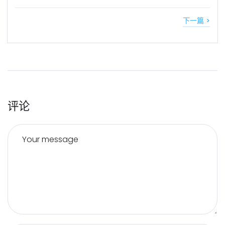
下一篇 >
评论
Your message