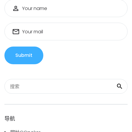
Your name
Your mail
Submit
导航