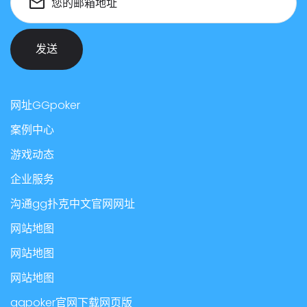
您的邮箱地址
发送
网址GGpoker
案例中心
游戏动态
企业服务
沟通gg扑克中文官网网址
网站地图
网站地图
网站地图
ggpoker官网下载网页版