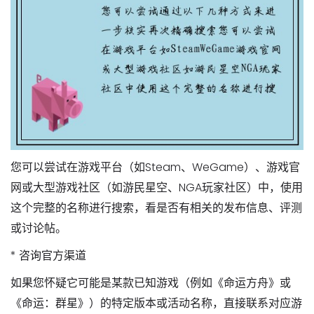
您可以尝试在游戏平台（如Steam、WeGame）、游戏官
网或大型游戏社区（如游民星空、NGA玩家社区）中，使用
这个完整的名称进行搜索，看是否有相关的发布信息、评测
或讨论帖。
*
咨询官方渠道
如果您怀疑它可能是某款已知游戏（例如《命运方舟》或
《命运：群星》）的特定版本或活动名称，直接联系对应游