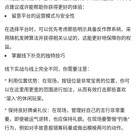
点建议或许能帮助你获得更好的体验：
留意平台的运营模式与安全性
在选择平台时，可以优先考虑那些明示具备
反作弊系统
、采
用
随机发牌算法
并获得相关认证的，这能更好地保障你的权
益。
掌握线下扑克的独特技巧
线下实战与线上完全不同，你需要注意：
*
利用位置优势
：在现场，
按钮位
是非常宝贵的位置，你可
以在这里用更宽的范围进行加注，从而有效打击那些喜欢
“溜入”的休闲玩家。
*
保持良好牌桌礼仪
：在现场，
管理好自己的言行
非常重
要。即使被运气逆转，也应保持礼貌。在现场要
警惕“钓鱼”
行为
，例如对手故意报错筹码量或做出模棱两可的动作。