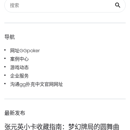
导航
网址GGpoker
案例中心
游戏动态
企业服务
沟通gg扑克中文官网网址
最新发布
张元英小卡收藏指南：梦幻牌局的圆舞曲