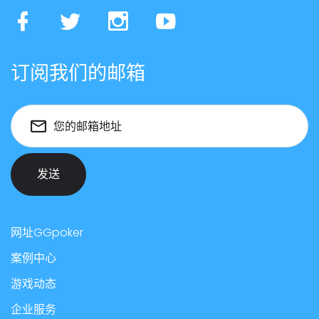
订阅我们的邮箱
您的邮箱地址
发送
网址GGpoker
案例中心
游戏动态
企业服务