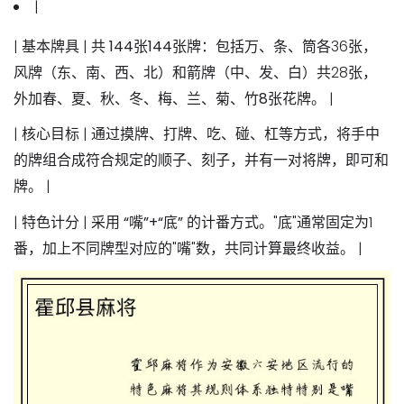
|
|
基本牌具
| 共
144张144张
牌：包括
万、条、筒
各36张，
风牌（东、南、西、北）和箭牌（中、发、白）
共28张，
外加
春、夏、秋、冬、梅、兰、菊、竹8张花牌
。 |
|
核心目标
| 通过
摸牌、打牌、吃、碰、杠
等方式，将手中
的牌组合成符合规定的
顺子、刻子
，并有一对
将牌
，即可和
牌。 |
|
特色计分
| 采用
“嘴”+“底”
的计番方式。"底"通常固定为1
番，加上不同牌型对应的"嘴"数，共同计算最终收益。 |