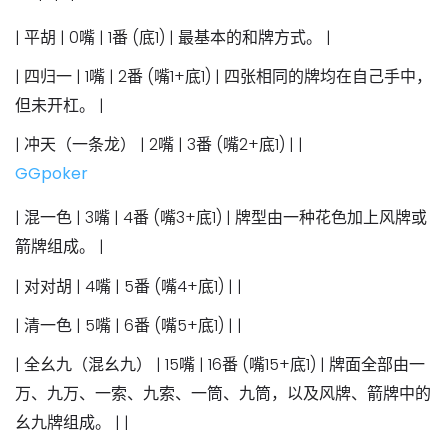
|
平胡
| 0嘴 | 1番 (底1) | 最基本的和牌方式。 |
|
四归一
| 1嘴 | 2番 (嘴1+底1) | 四张相同的牌均在自己手中，
但未开杠。 |
|
冲天（一条龙）
| 2嘴 | 3番 (嘴2+底1) | |
GGpoker
|
混一色
| 3嘴 | 4番 (嘴3+底1) | 牌型由一种花色加上风牌或
箭牌组成。 |
|
对对胡
| 4嘴 | 5番 (嘴4+底1) | |
|
清一色
| 5嘴 | 6番 (嘴5+底1) | |
|
全幺九（混幺九）
| 15嘴 | 16番 (嘴15+底1) | 牌面全部由一
万、九万、一索、九索、一筒、九筒，以及风牌、箭牌中的
幺九牌组成。 | |