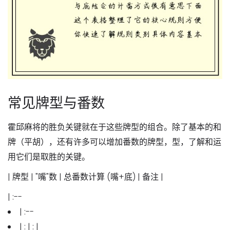
常见牌型与番数
霍邱麻将的胜负关键就在于这些牌型的组合。除了基本的和
牌（平胡），还有许多可以增加番数的牌型，型，了解和运
用它们是取胜的关键。
| 牌型 | "嘴"数 | 总番数计算 (嘴+底) | 备注 |
| :--
| :--
| : | : |