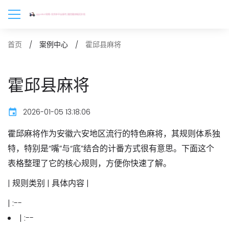
霍邱县麻将
首页
案例中心
霍邱县麻将
2026-01-05 13:18:06
霍邱麻将作为安徽六安地区流行的特色麻将，其规则体系独
特，特别是“嘴”与“底”结合的计番方式很有意思。下面这个
表格整理了它的核心规则，方便你快速了解。
| 规则类别 | 具体内容 |
| :--
| :--