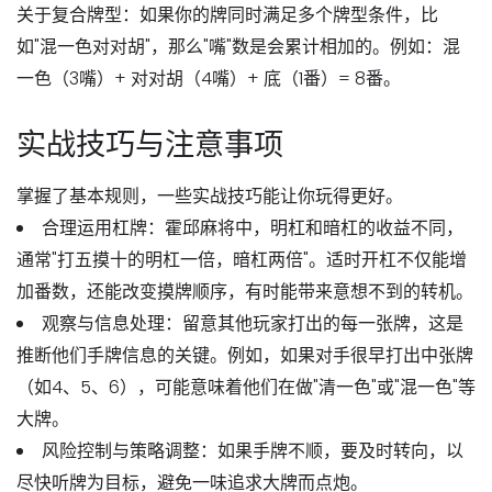
关于复合牌型
：如果你的牌同时满足多个牌型条件，比
如"混一色对对胡"，那么"嘴"数是会
累计相加
的。例如：混
一色（3嘴）+ 对对胡（4嘴）+ 底（1番）= 8番。
实战技巧与注意事项
掌握了基本规则，一些实战技巧能让你玩得更好。
合理运用杠牌
：霍邱麻将中，明杠和暗杠的收益不同，
通常"打五摸十的明杠一倍，暗杠两倍"。适时开杠不仅能增
加番数，还能改变摸牌顺序，有时能带来意想不到的转机。
观察与信息处理
：留意其他玩家打出的每一张牌，这是
推断他们手牌信息的关键。例如，如果对手很早打出中张牌
（如4、5、6），可能意味着他们在做"清一色"或"混一色"等
大牌。
风险控制与策略调整
：如果手牌不顺，要及时转向，以
尽快听牌为目标，避免一味追求大牌而点炮。