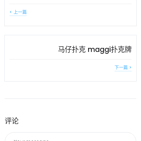
< 上一篇
马仔扑克 maggi扑克牌
下一篇 >
评论