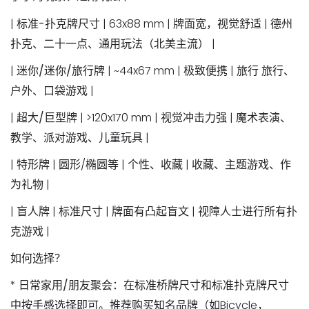
|
标准-扑克牌尺寸
| 63x88 mm | 牌面宽，视觉舒适 | 德州
扑克、二十一点、通用玩法（北美主流） |
|
迷你/迷你/旅行牌
| ~44x67 mm | 极致便携 | 旅行 旅行、
户外、口袋游戏 |
|
超大/巨型牌
| >120x170 mm | 视觉冲击力强 | 魔术表演、
教学、派对游戏、儿童玩具 |
|
特形牌
| 圆形/椭圆等 | 个性、收藏 | 收藏、主题游戏、作
为礼物 |
|
盲人牌
| 标准尺寸 | 牌面有凸起盲文 | 视障人士进行所有扑
克游戏 |
如何选择？
*
日常家用/朋友聚会
：在
标准桥牌尺寸
和
标准扑克牌尺寸
中按手感选择即可。推荐购买知名品牌（如Bicycle，