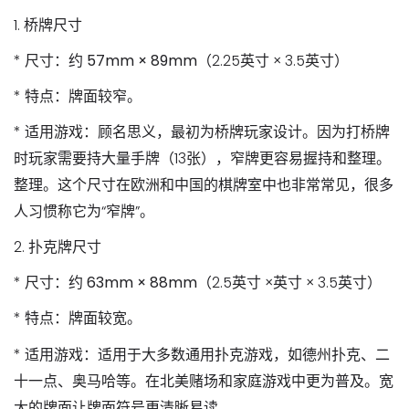
1.
桥牌尺寸
*
尺寸
：约
57mm × 89mm
（2.25英寸 × 3.5英寸）
*
特点
：牌面较
窄
。
*
适用游戏
：顾名思义，最初为
桥牌
玩家设计。因为打桥牌
时玩家需要持大量手牌（13张），窄牌更容易握持和整理。
整理。这个尺寸在欧洲和中国的棋牌室中也非常常见，很多
人习惯称它为“窄牌”。
2.
扑克牌尺寸
*
尺寸
：约
63mm × 88mm
（2.5英寸 ×英寸 × 3.5英寸）
*
特点
：牌面较
宽
。
*
适用游戏
：适用于大多数通用扑克游戏，如
德州扑克、二
十一点、奥马哈
等。在北美赌场和家庭游戏中更为普及。宽
大的牌面让牌面符号更清晰易读。