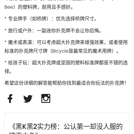
Bee）的塑料牌，耐用且手感好。
*
专业牌手（如桥牌）
：优先选择
桥牌尺寸
。
*
旅行或户外
：一副
迷你扑克牌
不会让你后悔。
*
魔术或表演
：可以考虑
超大扑克牌
来增强效果，或者使用
标准的
扑克牌尺寸
牌（Bicycle是最常见的魔术用牌）。
*
给孩子玩
：
超大扑克牌
或坚固的
塑料标准牌
都是不错的选
择。
希望这份详细的解答能帮助你找到最适合你玩法的扑克牌！
《黑K黑2实力榜：公认第一却没人服的