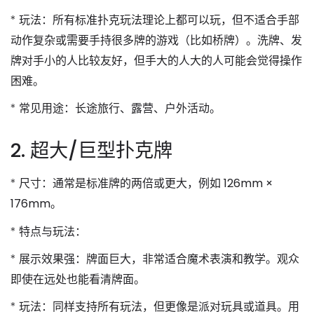
*
玩法
：所有标准扑克玩法理论上都可以玩，但
不适合手部
动作复杂或需要手持很多牌的游戏
（比如桥牌）。洗牌、发
牌对手小的人比较友好，但手大的人大的人可能会觉得操作
困难。
*
常见用途
：长途旅行、露营、户外活动。
2. 超大/巨型扑克牌
*
尺寸
：通常是标准牌的两倍或更大，例如
126mm ×
176mm
。
*
特点与玩法
：
*
展示效果强
：牌面巨大，非常适合
魔术表演
和
教学
。观众
即使在远处也能看清牌面。
*
玩法
：同样支持所有玩法，但更像是
派对玩具
或
道具
。用