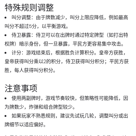
特殊规则调整
叫分调整
：由于牌数减少，叫分上限应降低，例如最高
叫分不超过5分，以平衡游戏。
侍卫暴露
：侍卫可以在出牌时通过特定牌型（如打出特
权牌）暗示身份，但一旦暴露，平民方更容易集中攻击。
计分
：游戏结束后，根据胜负计算积分。皇帝方获胜，
皇帝获得叫分乘以2的积分，侍卫获得叫分积分；平民方获
胜，每人获得叫分积分。
注意事项
使用两副牌时，游戏节奏较快，但策略性可能降低，因
为牌数少，炸弹和组合牌型较少。
如果玩家不熟悉规则，建议先试玩几轮，调整叫分或出
牌细节以适应偏好。