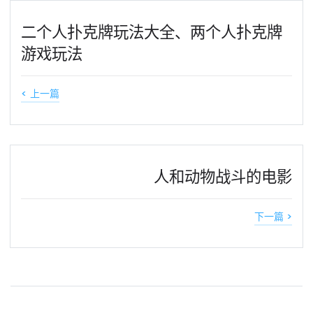
二个人扑克牌玩法大全、两个人扑克牌
游戏玩法
< 上一篇
人和动物战斗的电影
下一篇 >