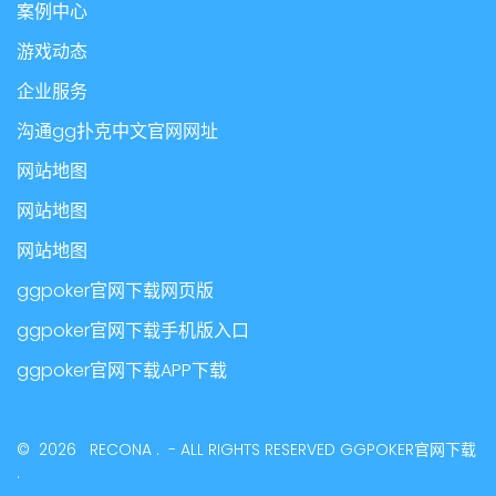
案例中心
游戏动态
企业服务
沟通gg扑克中文官网网址
网站地图
网站地图
网站地图
ggpoker官网下载网页版
ggpoker官网下载手机版入口
ggpoker官网下载APP下载
©
2026
RECONA
.
- ALL RIGHTS RESERVED
GGPOKER官网下载
.