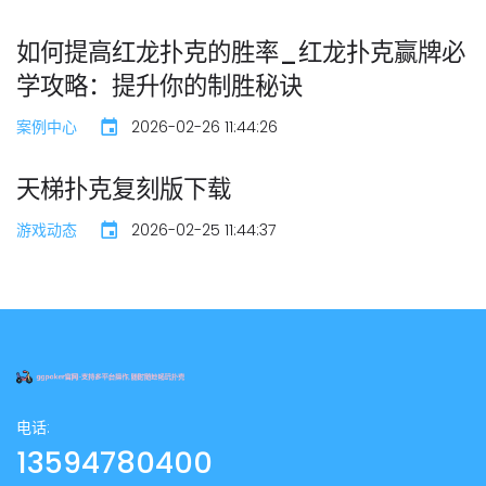
如何提高红龙扑克的胜率_红龙扑克赢牌必
学攻略：提升你的制胜秘诀
案例中心
2026-02-26 11:44:26
天梯扑克复刻版下载
游戏动态
2026-02-25 11:44:37
电话:
13594780400