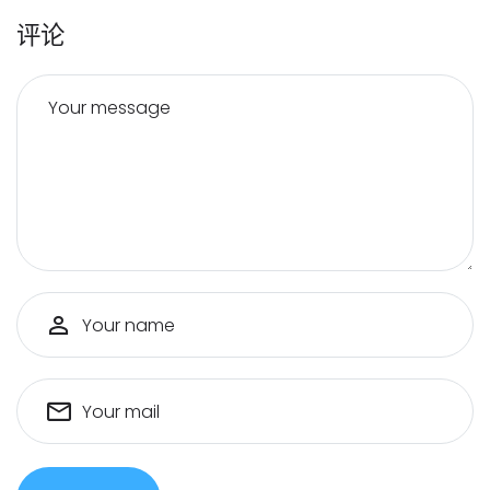
评论
Your message
Your name
Your mail