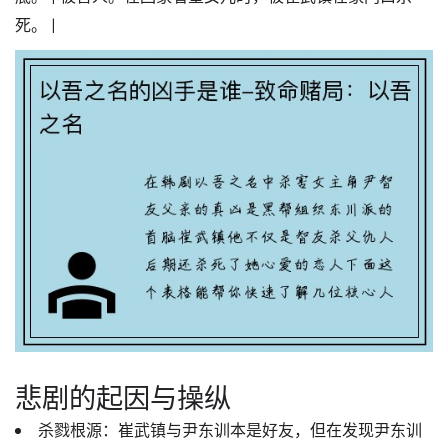
死。 |
悲剧的起因与操纵
杀戮根源
：崔武镇与尹东训本是好友，但在发现尹东训