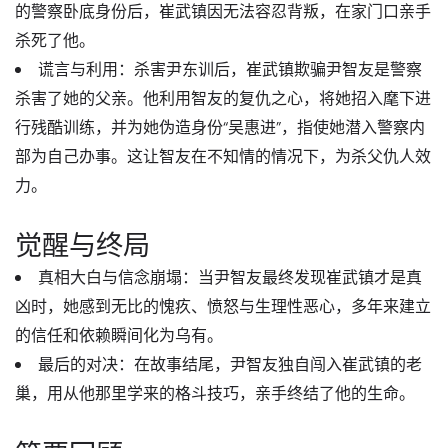
的警察卧底身份后，崔武镇因无法容忍背叛，在家门口亲手
杀死了他。
谎言与利用
：杀害尹东训后，崔武镇欺骗尹智友是
警察
杀害了她的父亲
。他利用智友的复仇之心，将她招入麾下进
行残酷训练，并为她伪造身份“吴惠进”，指使她潜入警察内
部为自己办事。这让智友在不知情的情况下，为杀父仇人效
力。
觉醒与终局
真相大白与信念崩塌
：当尹智友最终发现崔武镇才是真
凶时，她感到无比的
愧疚、愤怒与生理性恶心
，多年来建立
的信任和依赖瞬间化为乌有。
最后的对决
：在故事结尾，尹智友独自闯入崔武镇的老
巢，用从他那里学来的格斗技巧，亲手终结了他的生命。