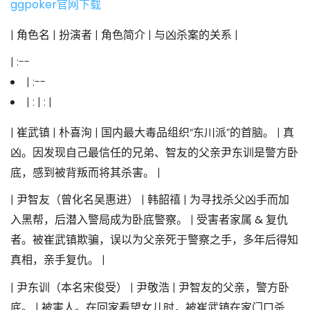
ggpoker官网下载
| 角色名 | 扮演者 | 角色简介 | 与凶杀案的关系 |
| :--
| :--
| : | : |
|
崔武镇
| 朴喜洵 | 国内最大毒品组织“东川派”的首脑。 |
真
凶
。因发现自己最信任的兄弟、智友的父亲尹东训是警方卧
底，感到被背叛而将其杀害。 |
|
尹智友
（曾化名吴惠进） | 韩韶禧 | 为寻找杀父凶手而加
入黑帮，后潜入警局成为卧底警察。 |
受害者家属 & 复仇
者
。被崔武镇欺骗，误以为父亲死于警察之手，多年后得知
真相，亲手复仇。 |
|
尹东训
（本名宋俊受） | 尹敬浩 | 尹智友的父亲，警方卧
底。 |
被害人
。在回家看望女儿时，被崔武镇在家门口杀