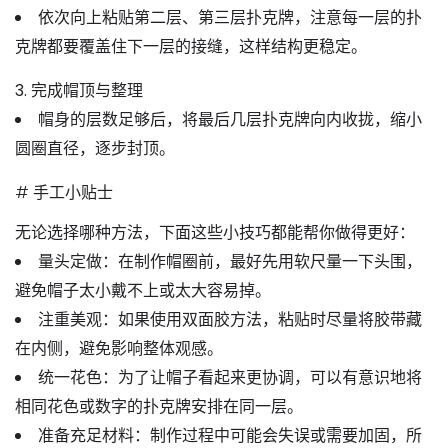
依次向上粘贴第二层、第三层扑克牌，注意每一层的扑
克牌都要
覆盖住下一层的接缝
，这样结构更稳定。
3. 完成帽顶与整理
帽身的层数足够后，将最后几层扑克牌向内收拢，缩小
圆圈直径，逐步封顶。
# 手工小贴士
无论选择哪种方法，下面这些小技巧都能帮你做得更好：
量头定做
：在制作帽圈前，最好先用软尺量一下头围，
避免帽子太小戴不上或太大容易掉。
注重美观
：如果使用双面胶方法，粘贴时尽量
将胶带藏
在内侧
，避免影响整体观感。
统一花色
：为了让帽子看起来更协调，可以有意识地将
相同花色或数字的扑克牌安排在同一层。
准备充足材料
：制作过程中可能会失误或需要加固，所