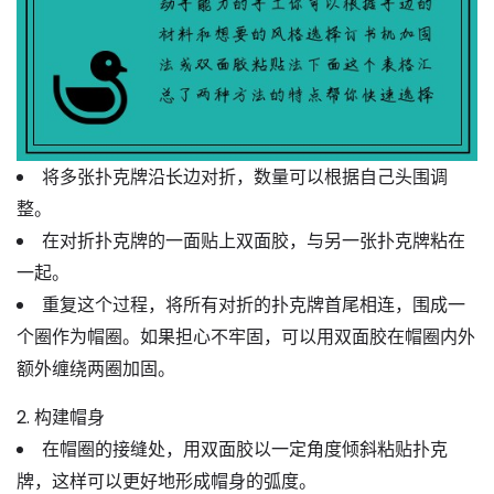
将多张扑克牌
沿长边对折
，数量可以根据自己头围调
整。
在对折扑克牌的
一面贴上双面胶
，与另一张扑克牌粘在
一起。
重复这个过程，将所有对折的扑克牌首尾相连，围成一
个圈作为帽圈。如果担心不牢固，可以用双面胶在帽圈内外
额外缠绕两圈加固。
2. 构建帽身
在帽圈的接缝处，用双面胶以
一定角度倾斜粘贴
扑克
牌，这样可以更好地形成帽身的弧度。