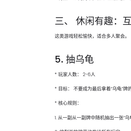
三、 休闲有趣：
这类游戏轻松愉快，适合多人聚会。
5. 抽乌龟
*
玩家人数：
2-6人
*
目标：
不要成为最后拿着“乌龟”牌
*
核心规则：
1. 从一副从一副牌中随机抽出一张“乌