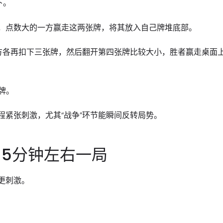
下。
牌，点数大的一方赢走这两张牌，将其放入自己牌堆底部。
：双方各再扣下三张牌，然后翻开第四张牌比较大小，胜者赢走桌面
牌。
程紧张刺激，尤其“战争”环节能瞬间反转局势。
：5分钟左右一局
更刺激。