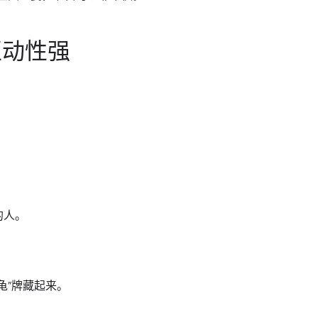
互动性强
的人。
龟”牌藏起来。