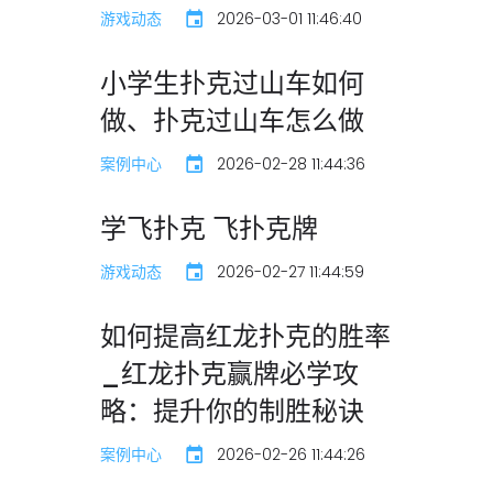
游戏动态
2026-03-01 11:46:40
小学生扑克过山车如何
做、扑克过山车怎么做
案例中心
2026-02-28 11:44:36
学飞扑克 飞扑克牌
游戏动态
2026-02-27 11:44:59
如何提高红龙扑克的胜率
_红龙扑克赢牌必学攻
略：提升你的制胜秘诀
案例中心
2026-02-26 11:44:26