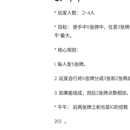
*
玩家人数：
2-4人
*
目标：
使手中5张牌中，任意3张牌
牛”最大。
*
核心规则：
1. 每人发5张牌。
2. 玩家自行将5张牌分成3张和2张两
3. 如果能组成，则后2张牌点数相加
*
牛牛：
后两张牌之和也是10的倍数（
20）。