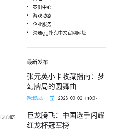
案例中心
游戏动态
企业服务
沟通gg扑克中文官网网址
最新发布
张元英小卡收藏指南：梦
幻牌局的圆舞曲
游戏动态
2026-03-02 11:48:37
巨龙腾飞：中国选手闪耀
们之间的
红龙杯冠军榜